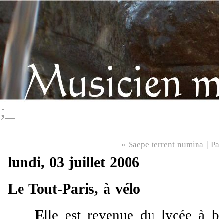
;_
« Saepe terrent numina
|
Pa
lundi, 03 juillet 2006
Le Tout-Paris, à vélo
E
lle est revenue du lycée à b