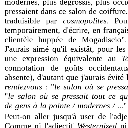
modernes, plus dégrossis, plus occi
pressaient dans ce salon de coiffure.
traduisible par
cosmopolites
. Pour
temporairement, d'écrire, en françai
clientèle huppée de Mogadiscio".
J'aurais aimé qu'il existât, pour le
une expression équivalente au
T
connotation de goûts occidentau
absente), d'autant que j'aurais évité 
rendezvous
: "
le salon où se press
"
le salon où se pressait tout ce q
de gens à la pointe / modernes / ...
"
Peut-on aller jusqu'à user de l'adj
Comme ni l'adjectif
Westernized
ni