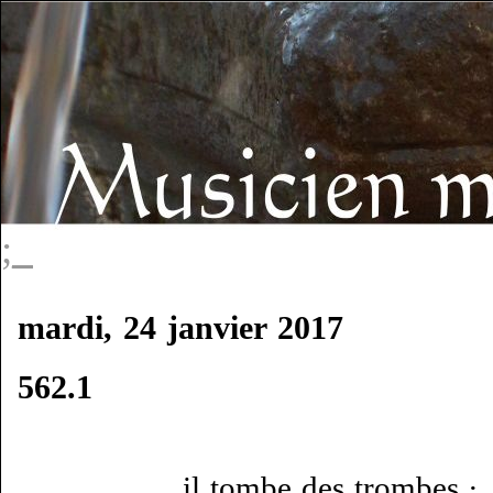
;_
mardi, 24 janvier 2017
562.1
il tombe des trombes ·