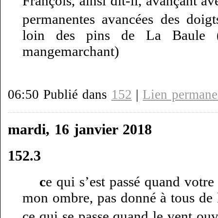
François, ainsi dit-il, avançant av
permanentes avancées des doigts
loin des pins de La Baule
mangemarchant)
06:50 Publié dans
152
|
Lien permane
mardi, 16 janvier 2018
152.3
c
e qui s’est passé quand votre
mon ombre, pas donné à tous de 
ce qui se passe quand le vent ouvr