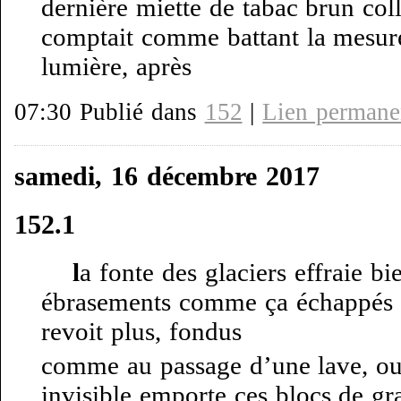
dernière miette de tabac brun coll
comptait comme battant la mesur
lumière, après
07:30 Publié dans
152
|
Lien permane
samedi, 16 décembre 2017
152.1
l
a fonte des glaciers effraie b
ébrasements comme ça échappés e
revoit plus, fondus
comme au passage d’une lave, oui
invisible emporte ces blocs de gran