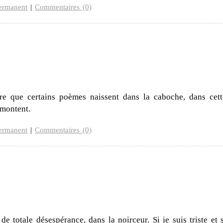
ermanent
|
Commentaires (0)
dire que certains poèmes naissent dans la caboche, dans cett
 montent.
ermanent
|
Commentaires (0)
 de totale désespérance, dans la noirceur. Si je suis triste et 