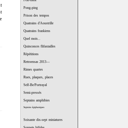
Pêle-mêle
it
Pong-ping
t
Prison des tempos
e
Quatrains d'Aoustrille
Quatrains frankiens
Quel mois...
Quinconces flifaxtailles
Répétitions
Retroensas 2013—
Rimes quartes
Rues, plaques, places
Self-Be/Portrayal
Semi-pressés
Septains amphibies
Septains épiphaniques
Soixante dix-sept miniatures
Sonnets bifides