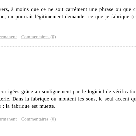
vers, à moins que ce ne soit carrément une phrase ou que c
phe, on pourrait légitimement demander ce que je fabrique (c
ermanent
|
Commentaires (0)
corrigées grâce au soulignement par le logiciel de vérificatio
terie. Dans la fabrique où montent les sons, le seul accent qu
 : la fabrique est muette.
ermanent
|
Commentaires (0)