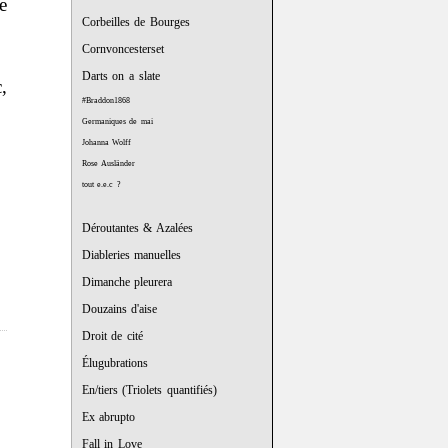
e
Corbeilles de Bourges
Cornvoncesterset
Darts on a slate
,
#Braddon1868
Germaniques de mai
Johanna Wolff
Rose Ausländer
tout e.e.c ?
Déroutantes & Azalées
Diableries manuelles
Dimanche pleurera
Douzains d'aise
Droit de cité
Élugubrations
En/tiers (Triolets quantifiés)
Ex abrupto
Fall in Love