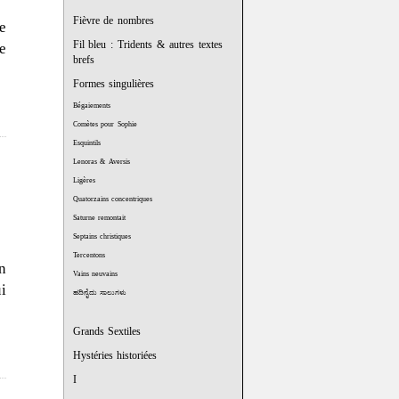
Fièvre de nombres
e
Fil bleu : Tridents & autres textes
e
brefs
Formes singulières
Bégaiements
Comètes pour Sophie
Esquintils
Lenoras & Aversis
Ligères
Quatorzains concentriques
Saturne remontait
Septains christiques
Tercentons
n
Vains neuvains
i
ಹದಿನೈದು ಸಾಲುಗಳು
Grands Sextiles
Hystéries historiées
I