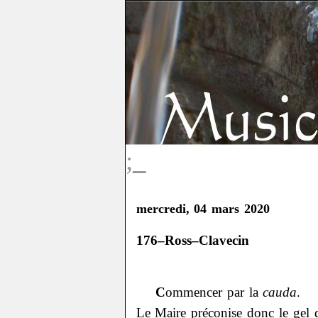
;_
mercredi, 04 mars 2020
176–Ross–Clavecin
C
ommencer par la
cauda
.
Le Maire préconise donc le gel d