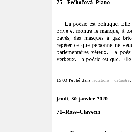
75– Pečhočová–Piano
L
a poésie est politique. Elle
prive et montre le manque, à tou
pavés, des masques à gaz brico
répéter ce que personne ne veut
parlementaires véreux. La poés
verbeux. La poésie est que. Elle re
15:03 Publié dans
lactations : déSastre
jeudi, 30 janvier 2020
71–Ross–Clavecin