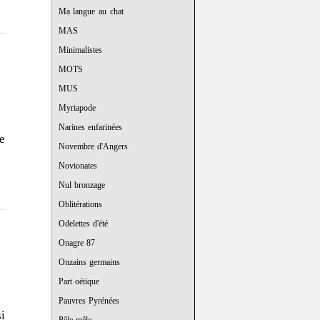
Ma langue au chat
MAS
Minimalistes
MOTS
MUS
Myriapode
Narines enfarinées
e
Novembre d'Angers
Novionates
Nul bronzage
Oblitérations
Odelettes d'été
Onagre 87
Onzains germains
Part oétique
Pauvres Pyrénées
si