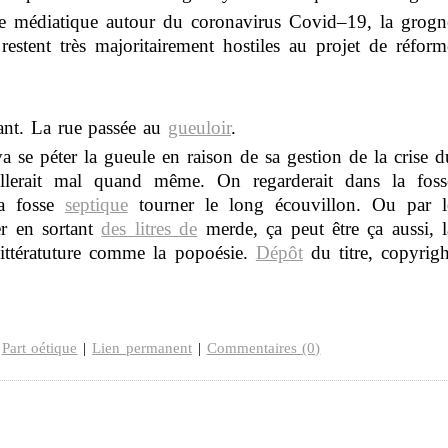
rie médiatique autour du coronavirus Covid–19, la grogn
 restent très majoritairement hostiles au projet de réform
ant. La rue passée au
gueuloir
.
 se péter la gueule en raison de sa gestion de la crise d
llerait mal quand même. On regarderait dans la foss
la fosse
septique
tourner le long écouvillon. Ou par l
er en sortant
des litres de
merde, ça peut être ça aussi, l
ittératuture comme la popoésie.
Dépôt
du titre, copyrigh
,
Part oétique
|
Lien permanent
|
Commentaires (0)