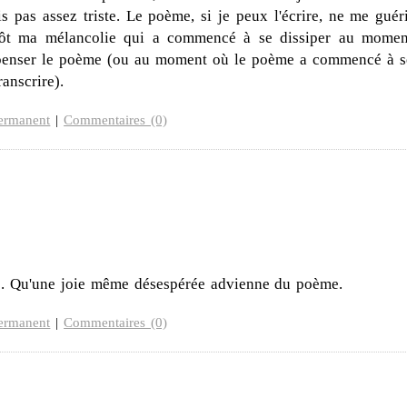
uis pas assez triste. Le poème, si je peux l'écrire, ne me guér
utôt ma mélancolie qui a commencé à se dissiper au momen
 penser le poème (ou au moment où le poème a commencé à s
anscrire).
ermanent
|
Commentaires (0)
me. Qu'une joie même désespérée advienne du poème.
ermanent
|
Commentaires (0)