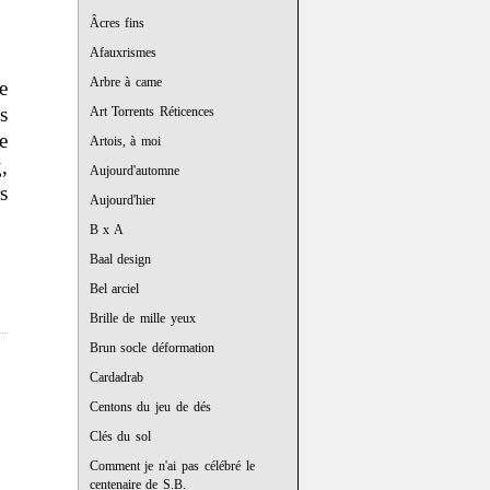
Âcres fins
Afauxrismes
Arbre à came
e
s
Art Torrents Réticences
e
Artois, à moi
,
Aujourd'automne
s
Aujourd'hier
B x A
Baal design
Bel arciel
Brille de mille yeux
Brun socle déformation
Cardadrab
Centons du jeu de dés
Clés du sol
Comment je n'ai pas célébré le
centenaire de S.B.