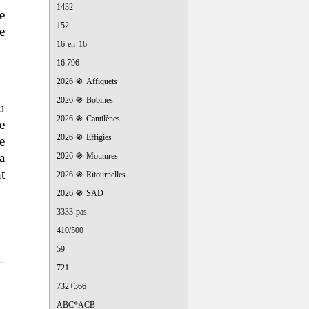
1432
e
152
e
16 en 16
16.796
2026 ֍ Affiquets
2026 ֍ Bobines
u
2026 ֍ Cantilènes
e
2026 ֍ Effigies
e
a
2026 ֍ Moutures
t
2026 ֍ Ritournelles
2026 ֍ SAD
3333 pas
410/500
59
721
732+366
ABC*ACB