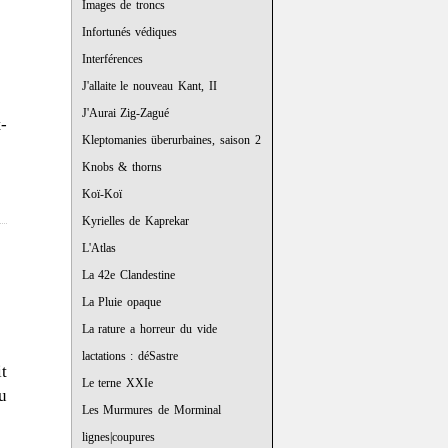
Images de troncs
Infortunés védiques
Interférences
J'allaite le nouveau Kant, II
J'Aurai Zig-Zagué
-
Kleptomanies überurbaines, saison 2
Knobs & thorns
Koï-Koï
Kyrielles de Kaprekar
L'Atlas
La 42e Clandestine
La Pluie opaque
La rature a horreur du vide
lactations : déSastre
t
Le terne XXIe
u
Les Murmures de Morminal
lignes|coupures