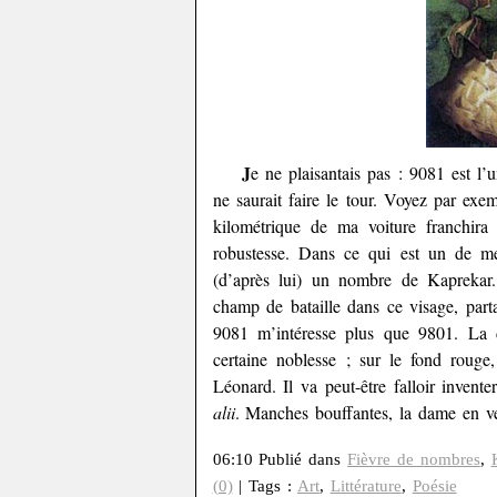
J
e ne plaisantais pas : 9081 est l
ne saurait faire le tour. Voyez par ex
kilométrique de ma voiture franchira
robustesse. Dans ce qui est un de me
(d’après lui) un nombre de Kaprekar. 
champ de bataille dans ce visage, part
9081 m’intéresse plus que 9801. La 
certaine noblesse ; sur le fond rouge,
Léonard. Il va peut-être falloir inven
alii
. Manches bouffantes, la dame en ver
06:10 Publié dans
Fièvre de nombres
,
(0)
| Tags :
Art
,
Littérature
,
Poésie