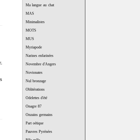
Ma langue au chat
MAS
Minimalistes
MOTS
MUS
Myriapode
Narines enfarinées
.
Novembre d'Angers
Novionates
s
Nul bronzage
Oblitérations
Odelettes d'été
Onagre 87
Onzains germains
Part oétique
Pauvres Pyrénées