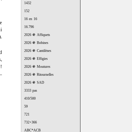
1432
152
16 en 16
e
16.796
i
2026 ֍ Affiquets
).
2026 ֍ Bobines
2026 ֍ Cantilènes
d
s,
2026 ֍ Effigies
!
2026 ֍ Moutures
.
2026 ֍ Ritournelles
2026 ֍ SAD
3333 pas
410/500
59
721
732+366
ABC*ACB