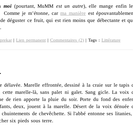
 à
moi
(pourtant, MuMM
est un autre
), elle mange enfin le
e je m’étonne, car
ma manière
est épouvantablemen
 de déguster ce fruit, qui est rien moins que débectante et qu
.
prekar
|
Lien permanent
|
Commentaires (2)
| Tags :
Littérature
.
le délavée. Marelle effrontée, dessiné à la craie sur le tapis 
cette marelle-là, sans palet ni galet. Sang gicle. La voix 
 de rien apporte la pluie du soir. Porte du fond des enfer
fants, deux, jouent à la marelle. Désert de la voix dénuée 
chuintements de chevêchette. Si l'abbé entonne ses litanies, 
her six pieds sous terre.