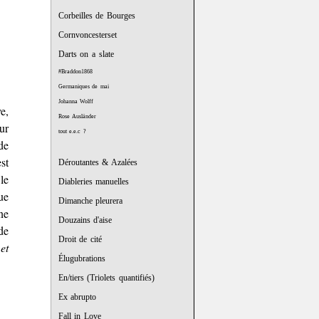
Corbeilles de Bourges
Cornvoncesterset
Darts on a slate
#Braddon1868
Germaniques de mai
Johanna Wolff
e,
Rose Ausländer
ur
tout e.e.c ?
de
st
Déroutantes & Azalées
le
Diableries manuelles
ue
Dimanche pleurera
ne
Douzains d'aise
de
Droit de cité
r
et
Élugubrations
En/tiers (Triolets quantifiés)
Ex abrupto
Fall in Love