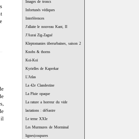
Images de troncs
s
Infortunés védiques
t
Interférences
e
J'allaite le nouveau Kant, II
J'Aurai Zig-Zagué
Kleptomanies überurbaines, saison 2
Knobs & thorns
Koï-Koï
Kyrielles de Kaprekar
L'Atlas
La 42e Clandestine
de
La Pluie opaque
de
La rature a horreur du vide
s,
lactations : déSastre
de
il
Le terne XXIe
Les Murmures de Morminal
lignes|coupures