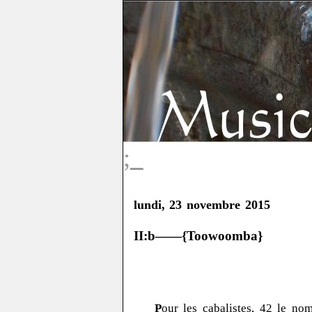
;_
lundi, 23 novembre 2015
II:b——{Toowoomba}
P
our les cabalistes, 42 le no