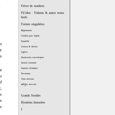
Fièvre de nombres
Fil bleu : Tridents & autres textes
brefs
Formes singulières
Bégaiements
.
Comètes pour Sophie
Esquintils
n
Lenoras & Aversis
te
Ligères
s
Quatorzains concentriques
Saturne remontait
Septains christiques
a
Tercentons
u
Vains neuvains
d
ಹದಿನೈದು ಸಾಲುಗಳು
,
s
Grands Sextiles
s
Hystéries historiées
s
I