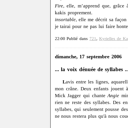
Fire
, elle, m’apprend que, grâce
kakis proprement. Comm
insortable
, elle me décrit sa façon
je tairai pour ne pas lui faire honte
22:00 Publié dans
721
,
Kyrielles de Ka
dimanche, 17 septembre 2006
... la voix dénuée de syllabes ..
L
avis entre les lignes, aquarel
mon crâne. Deux enfants jouent à 
Mick Jagger qui chante
Angie
mine
rien ne reste des syllabes. Des en
syllabes, qui seulement pousse des 
ne nous restera plus qu'à nous couc