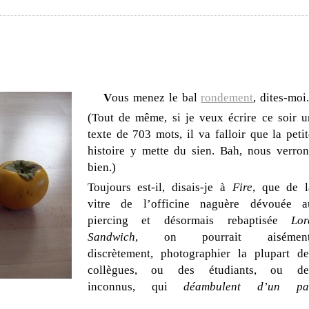
V
ous menez le bal
rondement
, dites-moi
(Tout de même, si je veux écrire ce soir u
texte de 703 mots, il va falloir que la peti
histoire y mette du sien. Bah, nous verron
bien.)
Toujours est-il, disais-je à
Fire
, que de l
vitre de l’officine naguère dévouée a
piercing et désormais rebaptisée
Lor
Sandwich
, on pourrait aisément
discrètement, photographier la plupart de
collègues, ou des étudiants, ou de
inconnus, qui
déambulent d’un pa