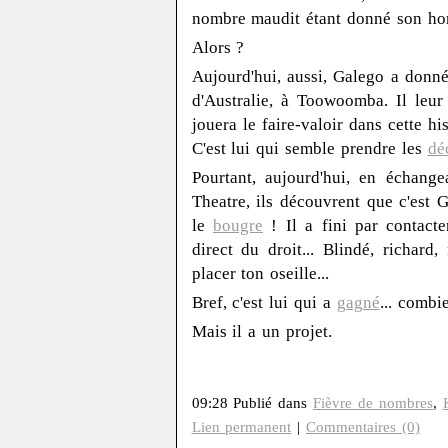
nombre maudit étant donné son hom
Alors ?
Aujourd'hui, aussi, Galego a donn
d'Australie, à Toowoomba. Il leur 
jouera le faire-valoir dans cette his
C'est lui qui semble prendre les
dé
Pourtant, aujourd'hui, en échange
Theatre, ils découvrent que c'est Ga
le
bougre
! Il a fini par contacter
direct du droit... Blindé, richard,
placer ton oseille...
Bref, c'est lui qui a
gagné
... combi
Mais il a un projet.
09:28 Publié dans
Fièvre de nombres
,
Lien permanent
|
Commentaires (0)