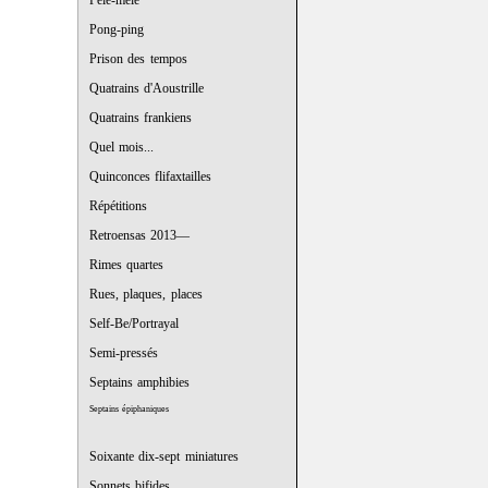
Pêle-mêle
Pong-ping
Prison des tempos
Quatrains d'Aoustrille
Quatrains frankiens
Quel mois...
Quinconces flifaxtailles
Répétitions
Retroensas 2013—
Rimes quartes
Rues, plaques, places
Self-Be/Portrayal
Semi-pressés
Septains amphibies
Septains épiphaniques
Soixante dix-sept miniatures
Sonnets bifides