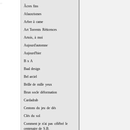
Âcres fins
Afauxrismes
Arbre à came
Art Torrents Réticences
Artois, à moi
Aujourd'automne
Aujourd'hier
B x A
Baal design
Bel arciel
Brille de mille yeux
Brun socle déformation
Cardadrab
Centons du jeu de dés
Clés du sol
Comment je n'ai pas célébré le
centenaire de S.B.