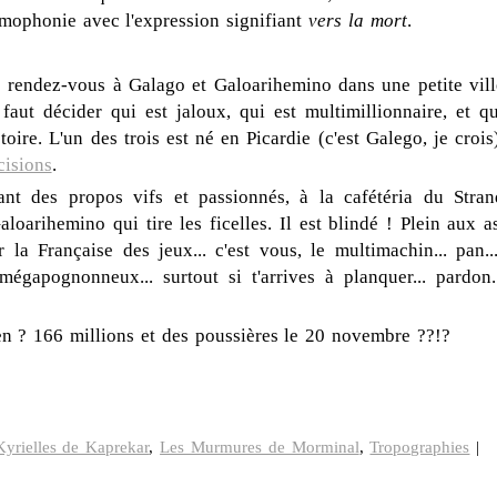
ophonie avec l'expression signifiant
vers la mort
.
é rendez-vous à Galago et Galoarihemino dans une petite vill
faut décider qui est jaloux, qui est multimillionnaire, et qu
toire. L'un des trois est né en Picardie (c'est Galego, je crois
cisions
.
ant des propos vifs et passionnés, à la cafétéria du Stran
loarihemino qui tire les ficelles. Il est blindé ! Plein aux a
 la Française des jeux... c'est vous, le multimachin... pan...
 mégapognonneux... surtout si t'arrives à planquer... pardon..
en ? 166 millions et des poussières le 20 novembre ??!?
Kyrielles de Kaprekar
,
Les Murmures de Morminal
,
Tropographies
|