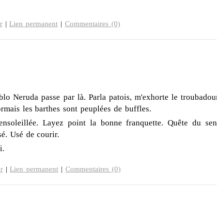
r
|
Lien permanent
|
Commentaires (0)
blo Neruda passe par là. Parla patois, m'exhorte le troubadour
rmais les barthes sont peuplées de buffles.
ensoleillée. Layez point la bonne franquette. Quête du sen
é. Usé de courir.
i.
r
|
Lien permanent
|
Commentaires (0)