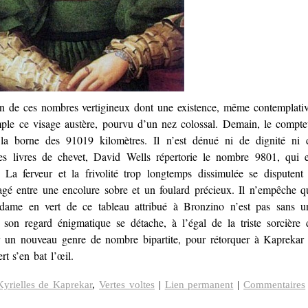
’un de ces nombres vertigineux dont une existence, même contemplativ
emple ce visage austère, pourvu d’un nez colossal. Demain, le compte
 la borne des 91019 kilomètres. Il n’est dénué ni de dignité ni 
s livres de chevet, David Wells répertorie le nombre 9801, qui e
La ferveur et la frivolité trop longtemps dissimulée se disputent 
agé entre une encolure sobre et un foulard précieux. Il n’empêche q
dame en vert de ce tableau attribué à Bronzino n’est pas sans u
 son regard énigmatique se détache, à l’égal de la triste sorcière 
ter un nouveau genre de nombre bipartite, pour rétorquer à Kapreka
t s’en bat l’œil.
Kyrielles de Kaprekar
,
Vertes voltes
|
Lien permanent
|
Commentaires