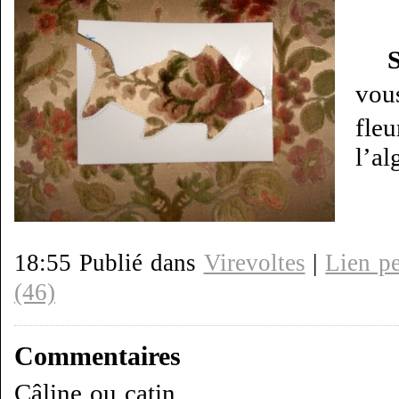
vou
fleu
l’al
18:55 Publié dans
Virevoltes
|
Lien p
(46)
Commentaires
Câline ou catin