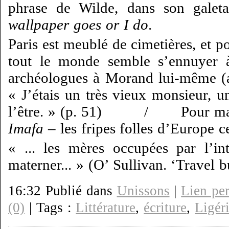
phrase de Wilde, dans son galet
wallpaper goes or I do
.
Paris est meublé de cimetières, et p
tout le monde semble s’ennuyer 
archéologues à Morand lui-même (au 
« J’étais un très vieux monsieur, u
l’être. » (p. 51) / Pour ma f
Imafa
– les fripes folles d’Europe ce
« ... les mères occupées par l’in
materner... » (O’ Sullivan. ‘Travel 
16:32 Publié dans
Unissons
|
Lien pe
(0)
| Tags :
Littérature
,
écriture
,
Ligér