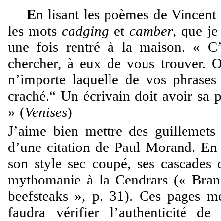
E
n lisant les poèmes de Vincent 
les mots
cadging
et
camber
, que je
une fois rentré à la maison. « C
chercher, à eux de vous trouver. 
n’importe laquelle de vos phrases
craché.“ Un écrivain doit avoir sa 
» (
Venises
)
J’aime bien mettre des guillemets 
d’une citation de Paul Morand. En 
son style sec coupé, ses cascades d
mythomanie à la Cendrars (« Branc
beefsteaks », p. 31). Ces pages me
faudra vérifier l’authenticité de