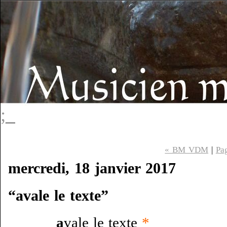
;_
« BM VDM
|
Pag
mercredi, 18 janvier 2017
“avale le texte”
a
vale le texte
*