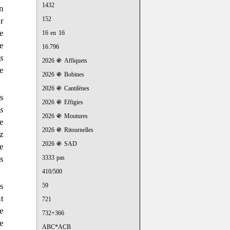
1432
n
152
r
e
16 en 16
e
16.796
's
2026 ֍ Affiquets
e
2026 ֍ Bobines
2026 ֍ Cantilènes
s
2026 ֍ Effigies
's
2026 ֍ Moutures
e
2026 ֍ Ritournelles
z
2026 ֍ SAD
e
s
3333 pas
410/500
s
59
t
721
e
732+366
e
ABC*ACB