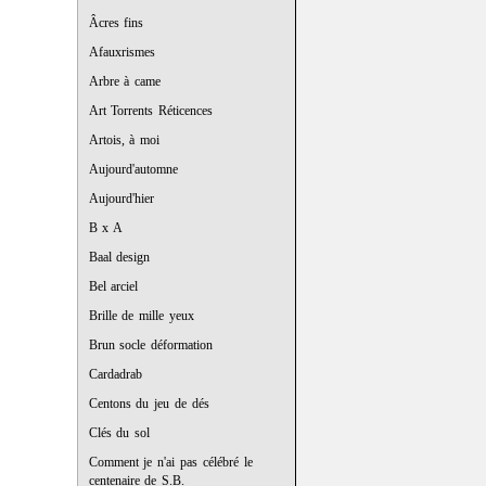
Âcres fins
Afauxrismes
Arbre à came
Art Torrents Réticences
Artois, à moi
Aujourd'automne
Aujourd'hier
B x A
Baal design
Bel arciel
Brille de mille yeux
Brun socle déformation
Cardadrab
Centons du jeu de dés
Clés du sol
Comment je n'ai pas célébré le
centenaire de S.B.