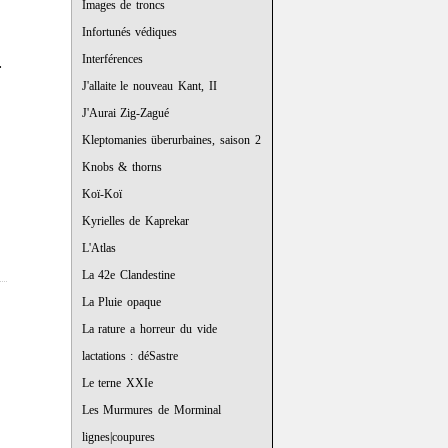
Images de troncs
Infortunés védiques
e
Interférences
.
J'allaite le nouveau Kant, II
J'Aurai Zig-Zagué
Kleptomanies überurbaines, saison 2
Knobs & thorns
Koï-Koï
Kyrielles de Kaprekar
L'Atlas
La 42e Clandestine
La Pluie opaque
La rature a horreur du vide
lactations : déSastre
Le terne XXIe
Les Murmures de Morminal
lignes|coupures