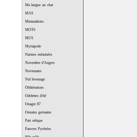
Ma langue au chat
MAS
Minimalistes
MOTS
MUS
Myriapode
Narines enfarinées
Novembre d'Angers
Novionates
Nul bronzage
Oblitérations
Odelettes d'été
Onagre 87
Onzains germains
Part oétique
Pauvres Pyrénées