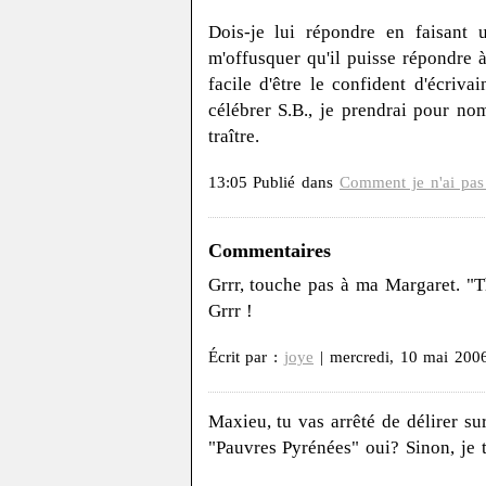
Dois-je lui répondre en faisant
m'offusquer qu'il puisse répondre à
facile d'être le confident d'écriv
célébrer S.B., je prendrai pour n
traître.
13:05 Publié dans
Comment je n'ai pas 
Commentaires
Grrr, touche pas à ma Margaret. "T
Grrr !
Écrit par :
joye
| mercredi, 10 mai 200
Maxieu, tu vas arrêté de délirer su
"Pauvres Pyrénées" oui? Sinon, je t