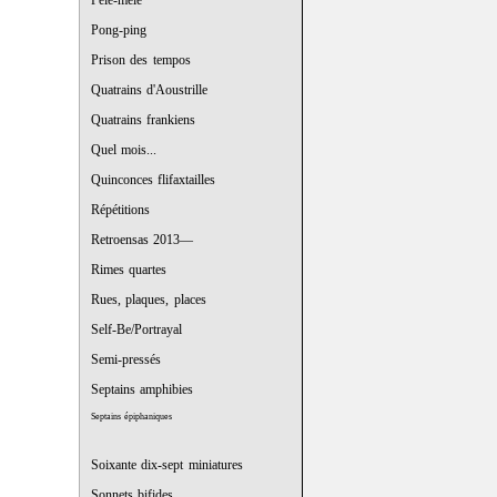
Pêle-mêle
Pong-ping
Prison des tempos
Quatrains d'Aoustrille
Quatrains frankiens
Quel mois...
Quinconces flifaxtailles
Répétitions
Retroensas 2013—
Rimes quartes
Rues, plaques, places
Self-Be/Portrayal
Semi-pressés
Septains amphibies
Septains épiphaniques
Soixante dix-sept miniatures
Sonnets bifides