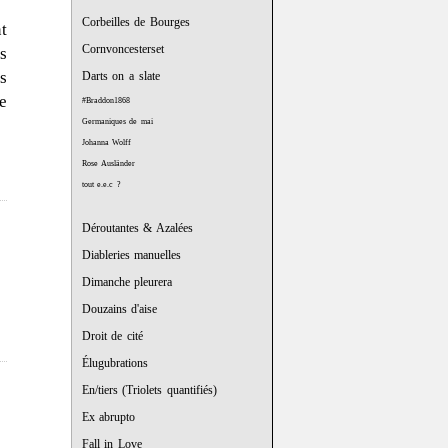
Corbeilles de Bourges
t
Cornvoncesterset
s
s
Darts on a slate
e
#Braddon1868
Germaniques de mai
Johanna Wolff
Rose Ausländer
tout e.e.c ?
Déroutantes & Azalées
Diableries manuelles
Dimanche pleurera
Douzains d'aise
Droit de cité
Élugubrations
En/tiers (Triolets quantifiés)
Ex abrupto
Fall in Love