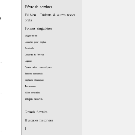
Fièvre de nombres
Fil bleu : Tridents & autres textes
s
brefs
Formes singulières
Bégaiements
Comètes pour Sophie
Esquintils
Lenoras & Aversis
Ligères
Quatorzains concentriques
Saturne remontait
Septains christiques
Tercentons
Vains neuvains
ಹದಿನೈದು ಸಾಲುಗಳು
Grands Sextiles
Hystéries historiées
I