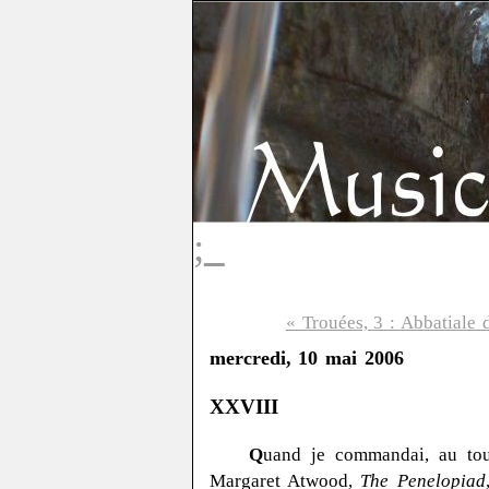
;_
« Trouées, 3 : Abbatiale
mercredi, 10 mai 2006
XXVIII
Q
uand je commandai, au tou
Margaret Atwood,
The
Penelopiad