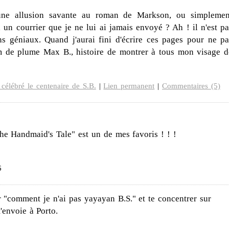
 une allusion savante au roman de Markson, ou simplemen
 un courrier que je ne lui ai jamais envoyé ? Ah ! il n'est pa
ains géniaux. Quand j'aurai fini d'écrire ces pages pour ne pa
om de plume Max B., histoire de montrer à tous mon visage d
célébré le centenaire de S.B.
|
Lien permanent
|
Commentaires (5)
he Handmaid's Tale" est un de mes favoris ! ! !
6
r "comment je n'ai pas yayayan B.S." et te concentrer sur
'envoie à Porto.