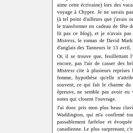
aime cette écrivaine) lors des vac
voyage à Chypre. Je ne savais pas
(à tel point d'ailleurs que j'avais
le transformer en cadeau de fête d
lit pas ce
blog
), et je n'avais p
Mistress
, le roman de David Markso
d'anglais des Tanneurs le 13 avril
Or, il se trouve que, feuillettan
encore, pas l'air de casser des b
Mistress
cite à plusieurs reprises 
femme, hypothèse qu'elle n'attri
souvent, ce qui fait le charme du
épreuve, ne semble pas avoir eu v
notes qui closent l'ouvrage.
J'ai donc pris mon plus beau clav
Waddington, qui m'a confirmé tout
passablement farfelue et évoquée 
canadienne. Le plus surprenant, c'