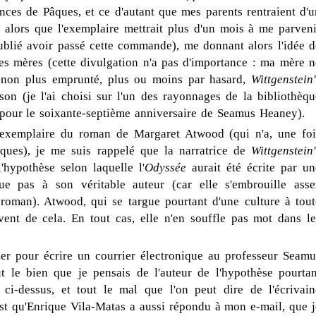
ances de Pâques, et ce d'autant que mes parents rentraient d'u
 alors que l'exemplaire mettrait plus d'un mois à me parveni
 oublié avoir passé cette commande), me donnant alors l'idée d
es mères (cette divulgation n'a pas d'importance : ma mère n
as non plus emprunté, plus ou moins par hasard,
Wittgenstein
n (je l'ai choisi sur l'un des rayonnages de la bibliothèqu
, pour le soixante-septième anniversaire de Seamus Heaney).
t l'exemplaire du roman de Margaret Atwood (qui n'a, une foi
riques), je me suis rappelé que la narratrice de
Wittgenstein
l'hypothèse selon laquelle l'
Odyssée
aurait été écrite par un
bue pas à son véritable auteur (car elle s'embrouille asse
 roman). Atwood, qui se targue pourtant d'une culture à tout
ent de cela. En tout cas, elle n'en souffle pas mot dans le
ier pour écrire un courrier électronique au professeur Seamu
 le bien que je pensais de l'auteur de l'hypothèse pourtan
ci-dessus, et tout le mal que l'on peut dire de l'écrivain
est qu'Enrique Vila-Matas a aussi répondu à mon e-mail, que j