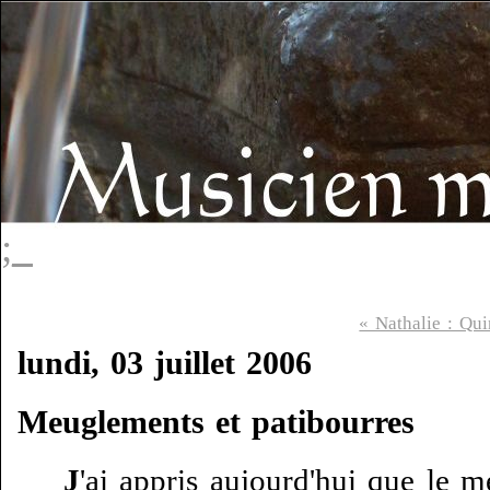
;_
« Nathalie : Qui
lundi, 03 juillet 2006
Meuglements et patibourres
J
'ai appris aujourd'hui que le 