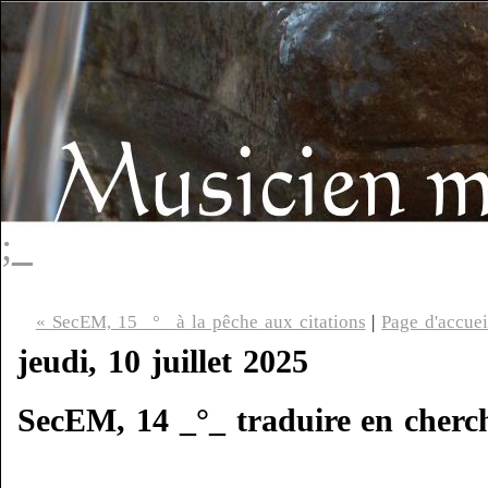
;_
« SecEM, 15 _°_ à la pêche aux citations
|
Page d'accuei
jeudi, 10 juillet 2025
SecEM, 14 _°_ traduire en cherch