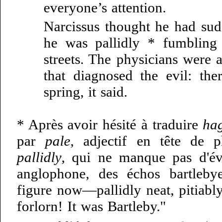
everyone’s attention.
Narcissus thought he had su
he was pallidly * fumbling
streets. The physicians were a
that diagnosed the evil: the
spring, it said.
* Après avoir hésité à traduire
ha
par
pale
, adjectif en tête de p
pallidly
, qui ne manque pas d'év
anglophone, des échos bartleby
figure now—pallidly neat, pitiably
forlorn! It was Bartleby."