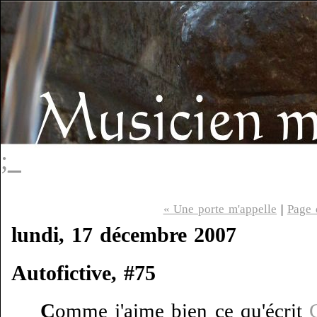
;_
« Une porte m'appelle
|
Page 
lundi, 17 décembre 2007
Autofictive, #75
C
omme j'aime bien ce qu'écrit