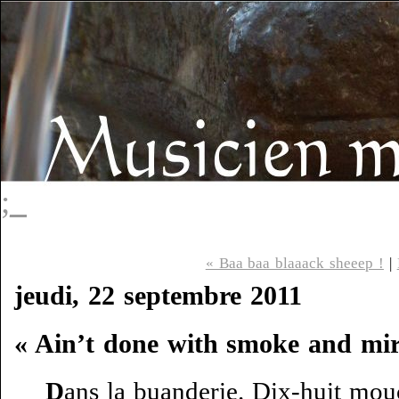
;_
« Baa baa blaaack sheeep !
|
jeudi, 22 septembre 2011
« Ain’t done with smoke and mir
D
ans la buanderie. Dix-huit mouc