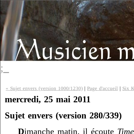
;_
« Sujet envers (version 1000/1230)
|
Page d'accueil
|
Six K
mercredi, 25 mai 2011
Sujet envers (version 280/339)
D
imanche matin, il écoute
Time