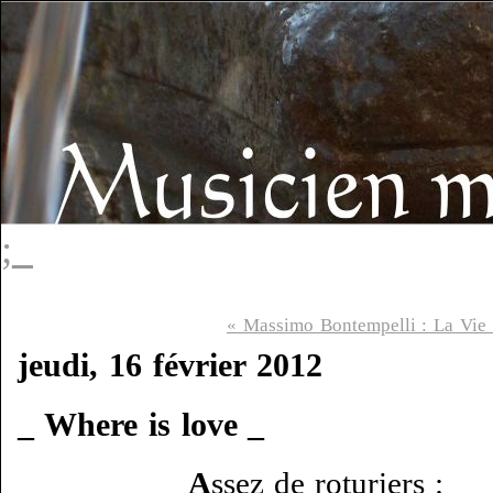
;_
« Massimo Bontempelli : La Vie 
jeudi, 16 février 2012
_ Where is love _
A
ssez de roturiers :