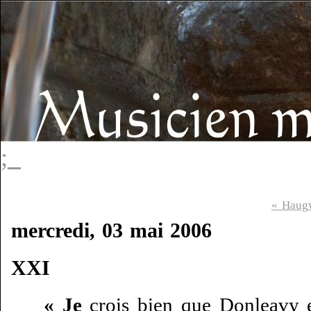
;_
« Haugw
mercredi, 03 mai 2006
XXI
« Je
crois bien que Donleavy es