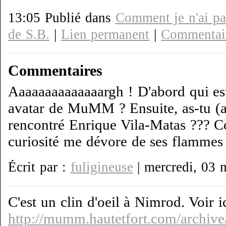
13:05 Publié dans
Comment je n'ai pas
de S.B.
|
Lien permanent
|
Commentair
Commentaires
Aaaaaaaaaaaaaargh ! D'abord qui es
avatar de MuMM ? Ensuite, as-tu (a-
rencontré Enrique Vila-Matas ??? 
curiosité me dévore de ses flammes r
Écrit par :
fuligineuse
| mercredi, 03 
C'est un clin d'oeil à Nimrod. Voir ic
http://mumm.hautetfort.com/archive