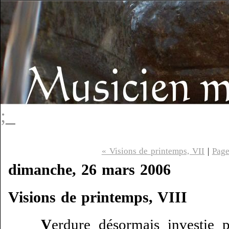
;_
« Visions de printemps, VII
|
Page
dimanche, 26 mars 2006
Visions de printemps, VIII
V
erdure désormais investie p