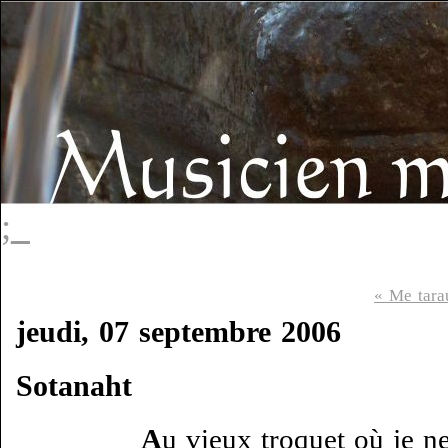
;_
« Me tara
jeudi, 07 septembre 2006
Sotanaht
A
u vieux troquet où je ne