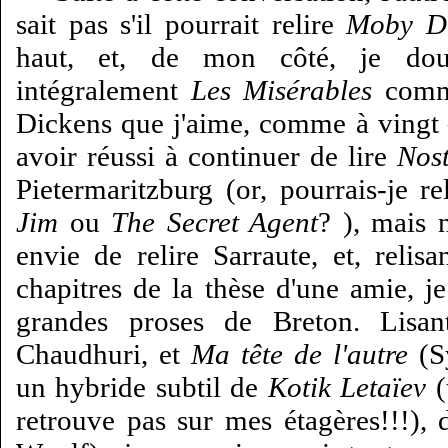
sait pas s'il pourrait relire
Moby D
haut, et, de mon côté, je dou
intégralement
Les Misérables
comme
Dickens que j'aime, comme à vingt 
avoir réussi à continuer de lire
Nos
Pietermaritzburg (or, pourrais-je re
Jim
ou
The Secret Agent
? ), mais 
envie de relire Sarraute, et, rel
chapitres de la thèse d'une amie, j
grandes proses de Breton. Lisa
Chaudhuri, et
Ma tête de l'autre
(Sy
un hybride subtil de
Kotik Letaïev
(t
retrouve pas sur mes étagères!!!), 