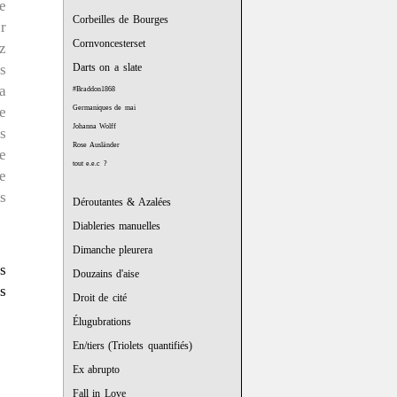
e
Corbeilles de Bourges
r
Cornvoncesterset
z
s
Darts on a slate
a
#Braddon1868
e
Germaniques de mai
Johanna Wolff
s
Rose Ausländer
e
tout e.e.c ?
e
s
Déroutantes & Azalées
Diableries manuelles
Dimanche pleurera
s
Douzains d'aise
s
Droit de cité
Élugubrations
En/tiers (Triolets quantifiés)
Ex abrupto
Fall in Love