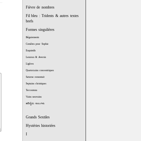
Fièvre de nombres
Fil bleu : Tridents & autres textes
brefs
Formes singulières
Bégaiements
Comètes pour Sophie
Esquintils
Lenoras & Aversis
Ligères
Quatorzains concentriques
Saturne remontait
Septains christiques
Tercentons
Vains neuvains
ಹದಿನೈದು ಸಾಲುಗಳು
Grands Sextiles
Hystéries historiées
I