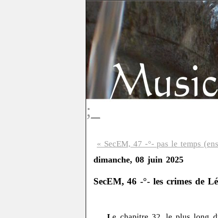
;_
« SecEM, 47 -°- pas le temps (ens
dimanche, 08 juin 2025
SecEM, 46 -°- les crimes de Lé
L
e chapitre 32, le plus long d