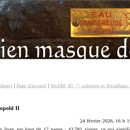
ilage)
|
Page d'accueil
|
SecEM, 45 -°- colosses et léviathans 
opold II
24 février 2026, 16 h 1
u livre, est long de 17 pages : 43.781 signes, ce qui signifi