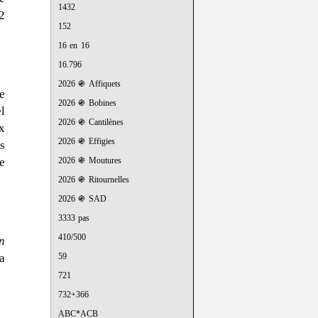
1432
2
152
16 en 16
16.796
2026 ֍ Affiquets
e
2026 ֍ Bobines
l
2026 ֍ Cantilènes
x
2026 ֍ Effigies
s
e
2026 ֍ Moutures
2026 ֍ Ritournelles
2026 ֍ SAD
3333 pas
410/500
n
a
59
721
732+366
ABC*ACB