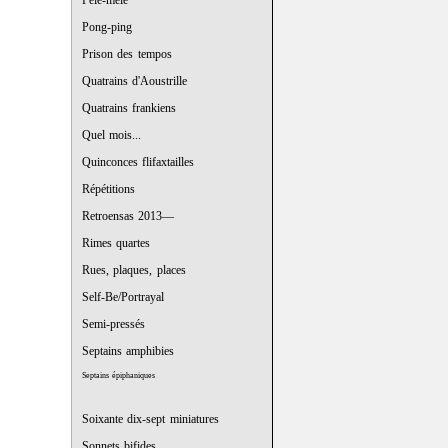
Pêle-mêle
Pong-ping
Prison des tempos
Quatrains d'Aoustrille
Quatrains frankiens
Quel mois...
Quinconces flifaxtailles
Répétitions
Retroensas 2013—
Rimes quartes
Rues, plaques, places
Self-Be/Portrayal
Semi-pressés
Septains amphibies
Septains épiphaniques
Soixante dix-sept miniatures
Sonnets bifides