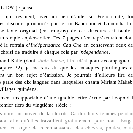
11-12% je pense.
s qui restaient, avec un peu d’aide car French cite, for
 des discours prononcés par le roi Baudouin et Lumumba lor
e texte original (en français) de ces discours est facile 
r un simple copier-coller. Ces 7 pages n’en représentaient don
é le refrain d’
Indépendance Cha Cha
en conservant deux de
 choisi de traduire à chaque fois par
independence
.
Grand Kallé (dont
Table Ronde
, titre idéal
pour accompagner l
apitre 32), je me suis dit que les musiques plurilingues a
t un bon sujet d’émission. Je pourrais d’ailleurs lire de
le parle des dix langues dans lesquelles chanta Miriam Makeb
villages guinéens.
iment insupportable d’une ignoble lettre écrite par Léopold I
emier tiers du vingtième siècle :
es noirs au moyen de la chicote. Gardez leurs femmes pendan
ion afin qu’elles travaillent gratuitement pour nous. Exige
frent en signe de reconnaissance des chèvres, poules, œufs