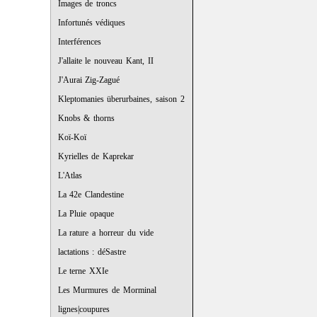
Images de troncs
Infortunés védiques
Interférences
J'allaite le nouveau Kant, II
J'Aurai Zig-Zagué
Kleptomanies überurbaines, saison 2
Knobs & thorns
Koï-Koï
Kyrielles de Kaprekar
L'Atlas
La 42e Clandestine
La Pluie opaque
La rature a horreur du vide
lactations : déSastre
Le terne XXIe
Les Murmures de Morminal
lignes|coupures