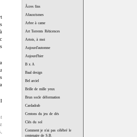
Âcres fins
Afauxrismes
t
Arbre à came
s
à
Art Torrents Réticences
c
Artois, à moi
s
Aujourd'automne
Aujourd'hier
a
B x A
u
Baal design
s
Bel arciel
a
Brille de mille yeux
Brun socle déformation
I
Cardadrab
Centons du jeu de dés
t
Clés du sol
z
Comment je n'ai pas célébré le
,
centenaire de S.B.