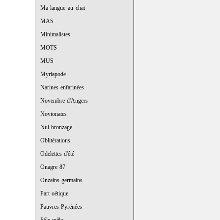
Ma langue au chat
MAS
Minimalistes
MOTS
MUS
Myriapode
Narines enfarinées
Novembre d'Angers
Novionates
Nul bronzage
Oblitérations
Odelettes d'été
Onagre 87
Onzains germains
Part oétique
Pauvres Pyrénées