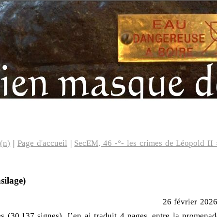
(n)
|
Page d'accueil
|
SecEM, 46 -°- les crimes de Léopold II 
silage)
26 février 202
s (30.137 signes). J’en ai traduit 4 pages, entre la promenad