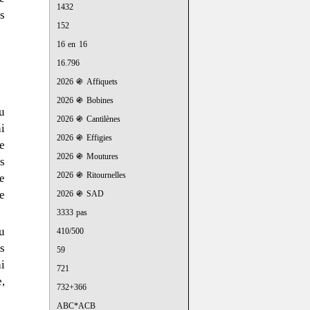
1432
s
152
16 en 16
16.796
2026 ֍ Affiquets
2026 ֍ Bobines
u
2026 ֍ Cantilènes
i
2026 ֍ Effigies
e
2026 ֍ Moutures
s
2026 ֍ Ritournelles
e
e
2026 ֍ SAD
3333 pas
u
410/500
s
59
i
721
e,
732+366
ABC*ACB