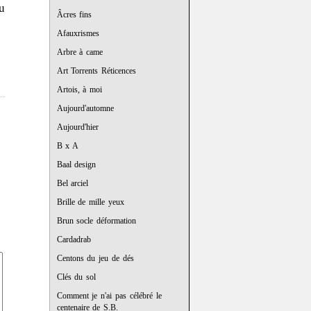
u
Âcres fins
Afauxrismes
Arbre à came
Art Torrents Réticences
Artois, à moi
Aujourd'automne
Aujourd'hier
B x A
Baal design
Bel arciel
Brille de mille yeux
Brun socle déformation
Cardadrab
Centons du jeu de dés
Clés du sol
Comment je n'ai pas célébré le
centenaire de S.B.