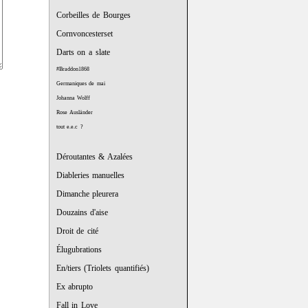
Corbeilles de Bourges
Cornvoncesterset
Darts on a slate
#Braddon1868
Germaniques de mai
Johanna Wolff
Rose Ausländer
tout e.e.c ?
Déroutantes & Azalées
Diableries manuelles
Dimanche pleurera
Douzains d'aise
Droit de cité
Élugubrations
En/tiers (Triolets quantifiés)
Ex abrupto
Fall in Love