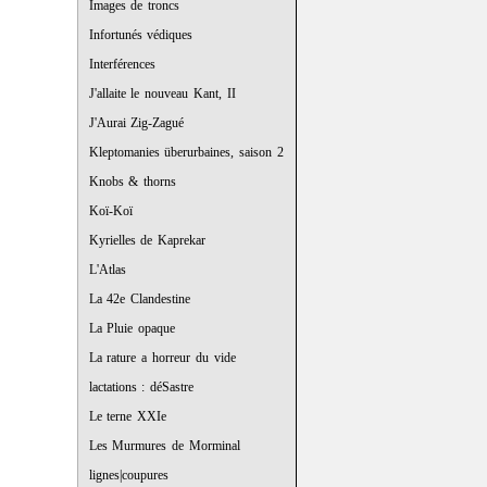
Images de troncs
Infortunés védiques
Interférences
J'allaite le nouveau Kant, II
J'Aurai Zig-Zagué
Kleptomanies überurbaines, saison 2
Knobs & thorns
Koï-Koï
Kyrielles de Kaprekar
L'Atlas
La 42e Clandestine
La Pluie opaque
La rature a horreur du vide
lactations : déSastre
Le terne XXIe
Les Murmures de Morminal
lignes|coupures