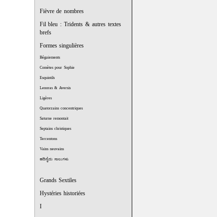
Fièvre de nombres
Fil bleu : Tridents & autres textes
brefs
Formes singulières
Bégaiements
Comètes pour Sophie
Esquintils
Lenoras & Aversis
Ligères
Quatorzains concentriques
Saturne remontait
Septains christiques
Tercentons
Vains neuvains
ಹದಿನೈದು ಸಾಲುಗಳು
Grands Sextiles
Hystéries historiées
I