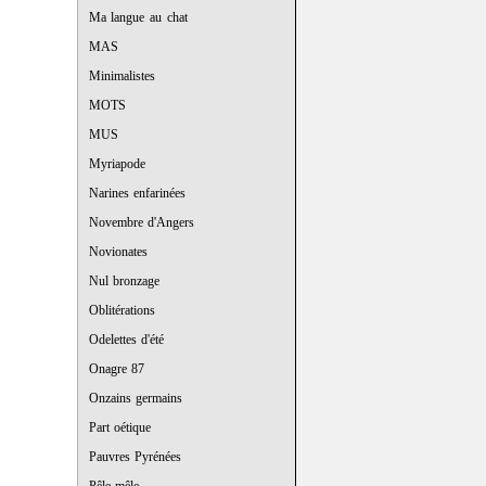
Ma langue au chat
MAS
Minimalistes
MOTS
MUS
Myriapode
Narines enfarinées
Novembre d'Angers
Novionates
Nul bronzage
Oblitérations
Odelettes d'été
Onagre 87
Onzains germains
Part oétique
Pauvres Pyrénées