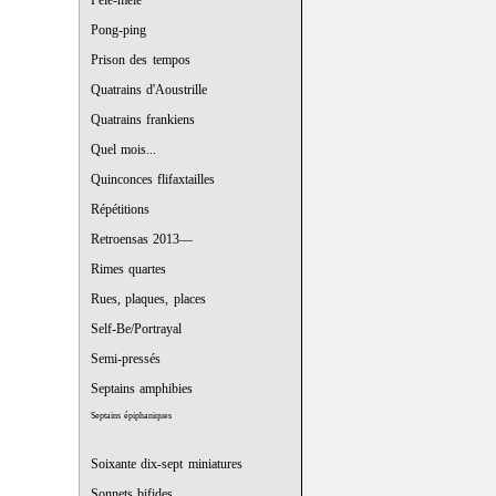
Pêle-mêle
Pong-ping
Prison des tempos
Quatrains d'Aoustrille
Quatrains frankiens
Quel mois...
Quinconces flifaxtailles
Répétitions
Retroensas 2013—
Rimes quartes
Rues, plaques, places
Self-Be/Portrayal
Semi-pressés
Septains amphibies
Septains épiphaniques
Soixante dix-sept miniatures
Sonnets bifides