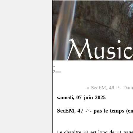
;_
« SecEM, 48 -°- Dam
samedi, 07 juin 2025
SecEM, 47 -°- pas le temps (en
Le chapitre 33 est long de 11 page