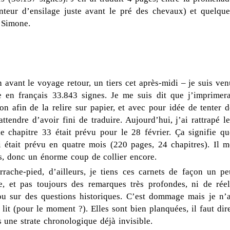
nteur d’ensilage juste avant le pré des chevaux) et quelque
 Simone.
n avant le voyage retour, un tiers cet après-midi – je suis ven
 en français 33.843 signes. Je me suis dit que j’imprimera
on afin de la relire sur papier, et avec pour idée de tenter d
ttendre d’avoir fini de traduire. Aujourd’hui, j’ai rattrapé le
 le chapitre 33 était prévu pour le 28 février. Ça signifie qu
i était prévu en quatre mois (220 pages, 24 chapitres). Il m
s, donc un énorme coup de collier encore.
rache-pied, d’ailleurs, je tiens ces carnets de façon un pe
re, et pas toujours des remarques très profondes, ni de réel
u sur des questions historiques. C’est dommage mais je n’a
lit (pour le moment ?). Elles sont bien planquées, il faut dir
 une strate chronologique déjà invisible.