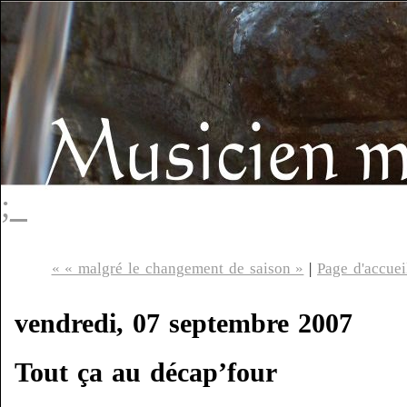
;_
« « malgré le changement de saison »
|
Page d'accuei
vendredi, 07 septembre 2007
Tout ça au décap’four