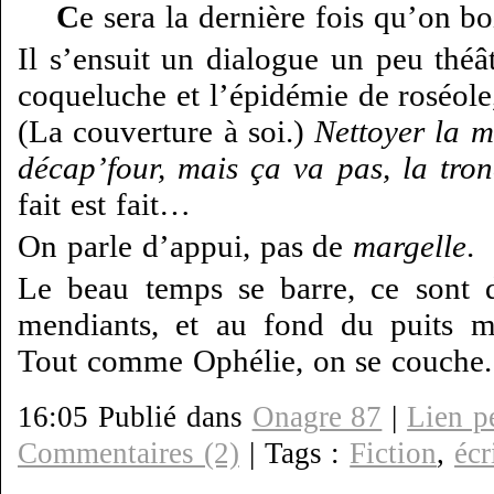
C
e sera la dernière fois qu’on b
Il s’ensuit un dialogue un peu théâ
coqueluche et l’épidémie de roséole, 
(La couverture à soi.)
Nettoyer la m
décap’four, mais ça va pas, la tro
fait est fait…
On parle d’appui, pas de
margelle
.
Le beau temps se barre, ce sont d
mendiants, et au fond du puits m
Tout comme Ophélie, on se couche.
16:05 Publié dans
Onagre 87
|
Lien p
Commentaires (2)
| Tags :
Fiction
,
écr