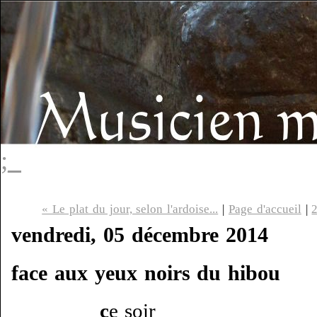
;_
« Le plat du jour, selon l'ardoise...
|
Page d'accueil
|
vendredi, 05 décembre 2014
face aux yeux noirs du hibou
c
e soir