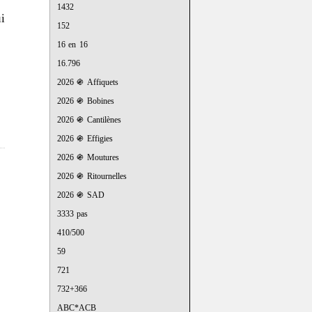
1432
i
152
16 en 16
16.796
2026 ֍ Affiquets
2026 ֍ Bobines
2026 ֍ Cantilènes
2026 ֍ Effigies
2026 ֍ Moutures
2026 ֍ Ritournelles
2026 ֍ SAD
3333 pas
410/500
59
721
732+366
ABC*ACB