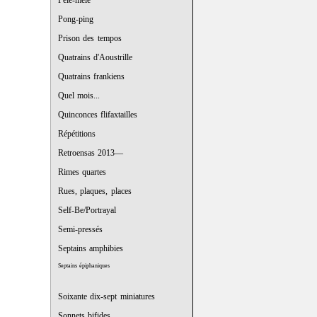
Pêle-mêle
Pong-ping
Prison des tempos
Quatrains d'Aoustrille
Quatrains frankiens
Quel mois...
Quinconces flifaxtailles
Répétitions
Retroensas 2013—
Rimes quartes
Rues, plaques, places
Self-Be/Portrayal
Semi-pressés
Septains amphibies
Septains épiphaniques
Soixante dix-sept miniatures
Sonnets bifides