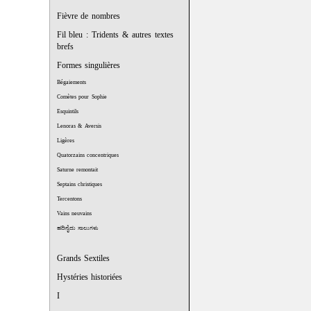
Fièvre de nombres
Fil bleu : Tridents & autres textes
brefs
Formes singulières
Bégaiements
Comètes pour Sophie
Esquintils
Lenoras & Aversis
Ligères
Quatorzains concentriques
Saturne remontait
Septains christiques
Tercentons
Vains neuvains
ಹದಿನೈದು ಸಾಲುಗಳು
Grands Sextiles
Hystéries historiées
I