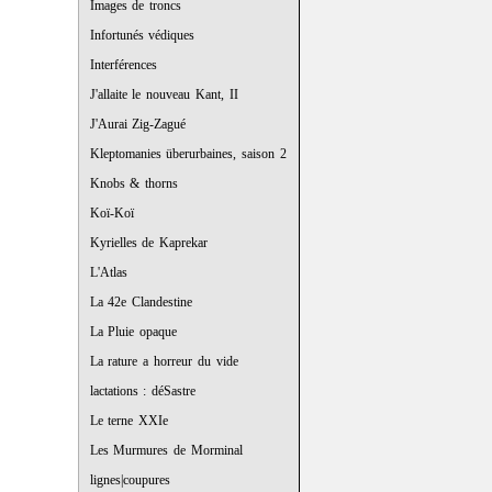
Images de troncs
Infortunés védiques
Interférences
J'allaite le nouveau Kant, II
J'Aurai Zig-Zagué
Kleptomanies überurbaines, saison 2
Knobs & thorns
Koï-Koï
Kyrielles de Kaprekar
L'Atlas
La 42e Clandestine
La Pluie opaque
La rature a horreur du vide
lactations : déSastre
Le terne XXIe
Les Murmures de Morminal
lignes|coupures