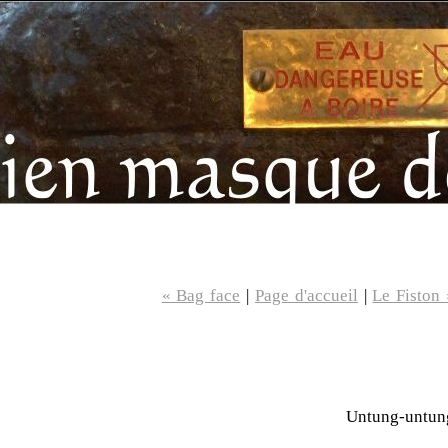
« Bag face
|
Page d'accueil
|
Le Fiston 
Untung-untun