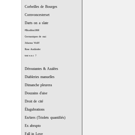
Corbeilles de Bourges
Cornvoncesterset
Darts on a slate
#Braddon1868
Germaniques de mai
Johanna Wolff
Rose Ausländer
tout e.e.c ?
Déroutantes & Azalées
Diableries manuelles
Dimanche pleurera
Douzains d'aise
Droit de cité
Élugubrations
En/tiers (Triolets quantifiés)
Ex abrupto
Fall in Love