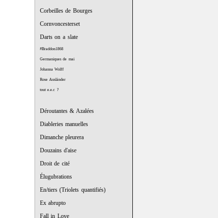
Corbeilles de Bourges
Cornvoncesterset
Darts on a slate
#Braddon1868
Germaniques de mai
Johanna Wolff
Rose Ausländer
tout e.e.c ?
Déroutantes & Azalées
Diableries manuelles
Dimanche pleurera
Douzains d'aise
Droit de cité
Élugubrations
En/tiers (Triolets quantifiés)
Ex abrupto
Fall in Love