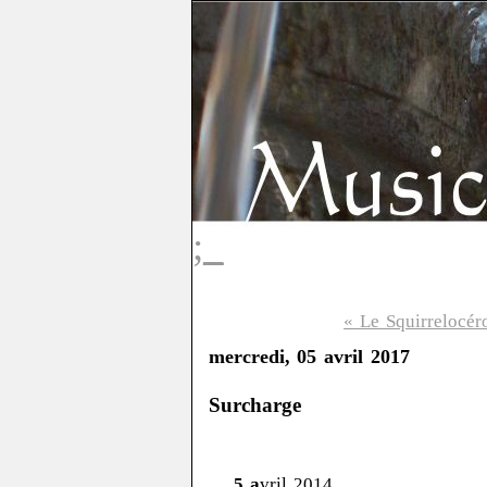
;_
« Le Squirrelocéro
mercredi, 05 avril 2017
Surcharge
5 a
vril 2014