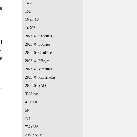
1432
e
152
16 en 16
16.796
2026 ֍ Affiquets
si
2026 ֍ Bobines
.
2026 ֍ Cantilènes
e
2026 ֍ Effigies
2026 ֍ Moutures
2026 ֍ Ritournelles
2026 ֍ SAD
3333 pas
410/500
59
721
732+366
ABC*ACB