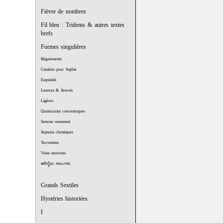
Fièvre de nombres
Fil bleu : Tridents & autres textes
brefs
Formes singulières
Bégaiements
Comètes pour Sophie
Esquintils
Lenoras & Aversis
Ligères
Quatorzains concentriques
Saturne remontait
Septains christiques
Tercentons
Vains neuvains
ಹದಿನೈದು ಸಾಲುಗಳು
Grands Sextiles
Hystéries historiées
I