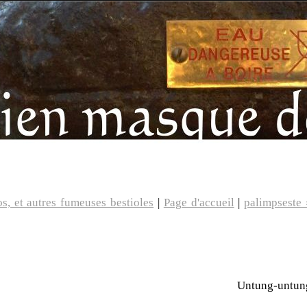
s, et autres fumeuses bestioles
|
Page d'accueil
|
palimpseste 
Untung-untun