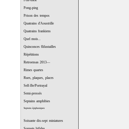
Pêle-mêle
Pong-ping
Prison des tempos
Quatrains d'Aoustrille
Quatrains frankiens
Quel mois...
Quinconces flifaxtailles
Répétitions
Retroensas 2013—
Rimes quartes
Rues, plaques, places
Self-Be/Portrayal
Semi-pressés
Septains amphibies
Septains épiphaniques
Soixante dix-sept miniatures
Sonnets bifides