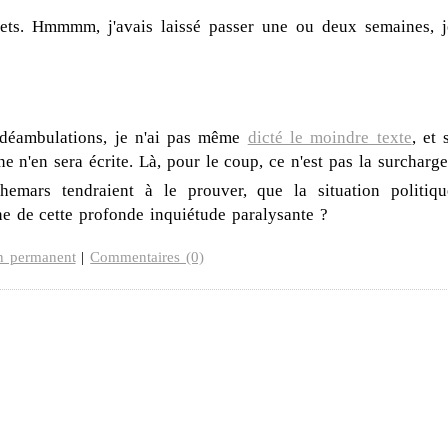
tets. Hmmmm, j'avais laissé passer une ou deux semaines, j
 déambulations, je n'ai pas même
dicté le moindre texte
, et 
ne n'en sera écrite. Là, pour le coup, ce n'est pas la surcharge
emars tendraient à le prouver, que la situation politiqu
ine de cette profonde inquiétude paralysante ?
n permanent
|
Commentaires (0)