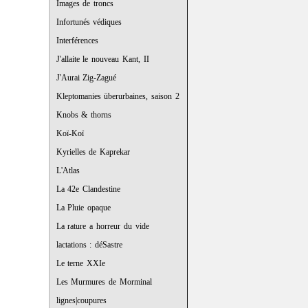
Images de troncs
Infortunés védiques
Interférences
J'allaite le nouveau Kant, II
J'Aurai Zig-Zagué
Kleptomanies überurbaines, saison 2
Knobs & thorns
Koï-Koï
Kyrielles de Kaprekar
L'Atlas
La 42e Clandestine
La Pluie opaque
La rature a horreur du vide
lactations : déSastre
Le terne XXIe
Les Murmures de Morminal
lignes|coupures