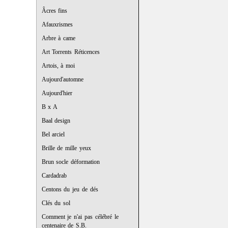
Âcres fins
Afauxrismes
Arbre à came
Art Torrents Réticences
Artois, à moi
Aujourd'automne
Aujourd'hier
B x A
Baal design
Bel arciel
Brille de mille yeux
Brun socle déformation
Cardadrab
Centons du jeu de dés
Clés du sol
Comment je n'ai pas célébré le
centenaire de S.B.