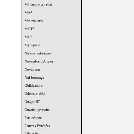
Ma langue au chat
MAS
Minimalistes
MOTS
MUS
Myriapode
Narines enfarinées
Novembre d'Angers
Novionates
Nul bronzage
Oblitérations
Odelettes d'été
Onagre 87
Onzains germains
Part oétique
Pauvres Pyrénées