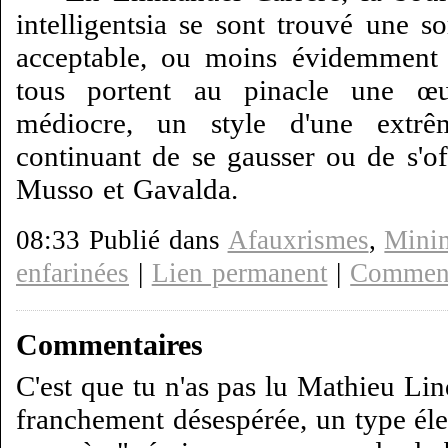
intelligentsia se sont trouvé une 
acceptable, ou moins évidemment 
tous portent au pinacle une œu
médiocre, un style d'une extrê
continuant de se gausser ou de s'of
Musso et Gavalda.
08:33 Publié dans
Afauxrismes
,
Minim
enfarinées
|
Lien permanent
|
Comment
Commentaires
C'est que tu n'as pas lu Mathieu Li
franchement désespérée, un type él