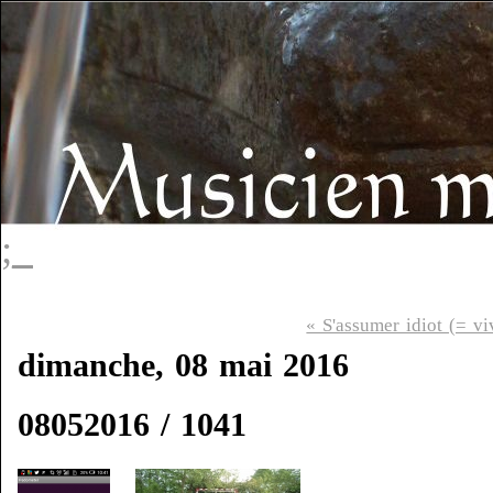
;_
« S'assumer idiot (= vi
dimanche, 08 mai 2016
08052016 / 1041