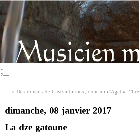
;_
« Des romans de Gaston Leroux, dont un d'Agatha Chris
dimanche, 08 janvier 2017
La dze gatoune