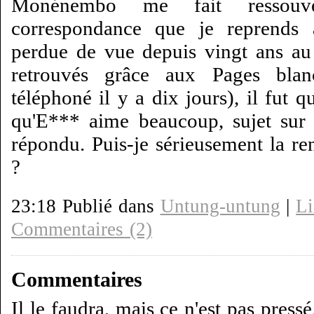
Monénembo me fait ressouv
correspondance que je reprends
perdue de vue depuis vingt ans au
retrouvés grâce aux Pages bla
téléphoné il y a dix jours), il fut
qu'E*** aime beaucoup, sujet sur 
répondu. Puis-je sérieusement la r
?
23:18 Publié dans
Untung-untung
|
Li
Commentaires (2)
Commentaires
Il le faudra, mais ce n'est pas pressé