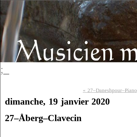
;_
« 27–Daneshpour–Piano
dimanche, 19 janvier 2020
27–Åberg–Clavecin