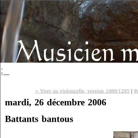
;_
« Virer au violoncelle, version 1089/1295
|
P
mardi, 26 décembre 2006
Battants bantous