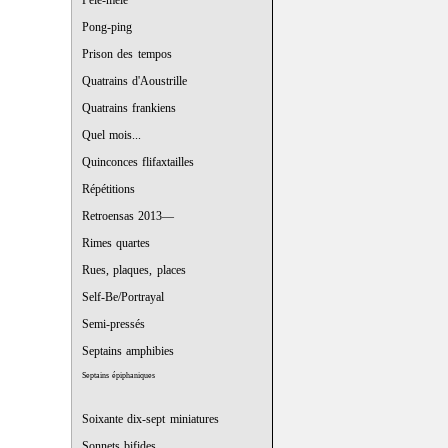
Pêle-mêle
Pong-ping
Prison des tempos
Quatrains d'Aoustrille
Quatrains frankiens
Quel mois...
Quinconces flifaxtailles
Répétitions
Retroensas 2013—
Rimes quartes
Rues, plaques, places
Self-Be/Portrayal
Semi-pressés
Septains amphibies
Septains épiphaniques
Soixante dix-sept miniatures
Sonnets bifides