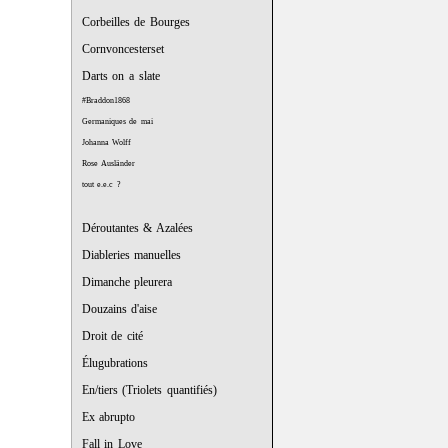
Corbeilles de Bourges
Cornvoncesterset
Darts on a slate
#Braddon1868
Germaniques de mai
Johanna Wolff
Rose Ausländer
tout e.e.c ?
Déroutantes & Azalées
Diableries manuelles
Dimanche pleurera
Douzains d'aise
Droit de cité
Élugubrations
En/tiers (Triolets quantifiés)
Ex abrupto
Fall in Love