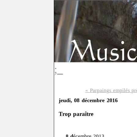
;_
« Parpaings empilés prè
jeudi, 08 décembre 2016
Trop paraître
8 d
écembre 2013