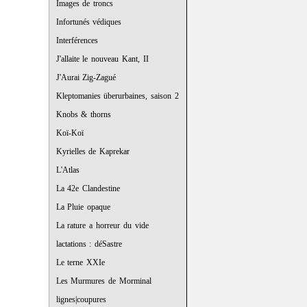
Images de troncs
Infortunés védiques
Interférences
J'allaite le nouveau Kant, II
J'Aurai Zig-Zagué
Kleptomanies überurbaines, saison 2
Knobs & thorns
Koï-Koï
Kyrielles de Kaprekar
L'Atlas
La 42e Clandestine
La Pluie opaque
La rature a horreur du vide
lactations : déSastre
Le terne XXIe
Les Murmures de Morminal
lignes|coupures