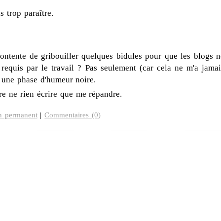
s trop paraître.
contente de gribouiller quelques bidules pour que les blogs n
p requis par le travail ? Pas seulement (car cela ne m'a jamai
 une phase d'humeur noire.
ère ne rien écrire que me répandre.
n permanent
|
Commentaires (0)