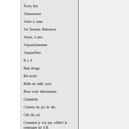
Âcres fins
Afauxrismes
Arbre à came
Art Torrents Réticences
Artois, à moi
Aujourd'automne
Aujourd'hier
B x A
Baal design
Bel arciel
Brille de mille yeux
Brun socle déformation
Cardadrab
Centons du jeu de dés
Clés du sol
Comment je n'ai pas célébré le
centenaire de S.B.