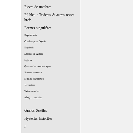
Fièvre de nombres
Fil bleu : Tridents & autres textes
brefs
Formes singulières
Bégaiements
Comètes pour Sophie
Esquintils
Lenoras & Aversis
Ligères
Quatorzains concentriques
Saturne remontait
Septains christiques
Tercentons
Vains neuvains
ಹದಿನೈದು ಸಾಲುಗಳು
Grands Sextiles
Hystéries historiées
I