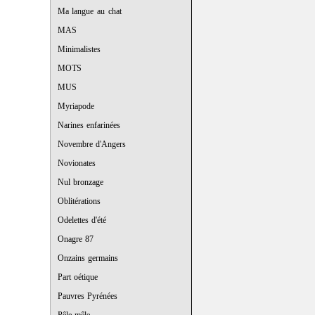
Ma langue au chat
MAS
Minimalistes
MOTS
MUS
Myriapode
Narines enfarinées
Novembre d'Angers
Novionates
Nul bronzage
Oblitérations
Odelettes d'été
Onagre 87
Onzains germains
Part oétique
Pauvres Pyrénées