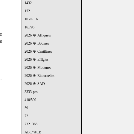
1432
152
16 en 16
16.796
e
2026 ֍ Affiquets
s
2026 ֍ Bobines
2026 ֍ Cantilènes
2026 ֍ Effigies
2026 ֍ Moutures
2026 ֍ Ritournelles
2026 ֍ SAD
3333 pas
410/500
59
721
732+366
ABC*ACB