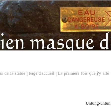
s de la statue
|
Page d'accueil
|
La première fois que j'y allé
Untung-untun