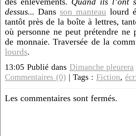
des enlèvements.
Quand ils l’ont 
dessus...
Dans
son manteau
lourd él
tantôt près de la boîte à lettres, tan
où personne ne peut prétendre ne 
de monnaie. Traversée de la commu
lourds
.
13:05 Publié dans
Dimanche pleurera
Commentaires (0)
| Tags :
Fiction
,
écr
Les commentaires sont fermés.