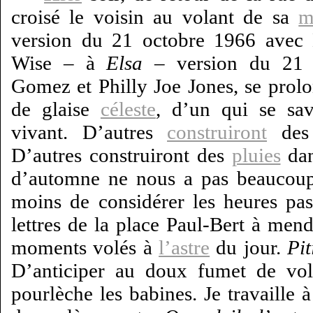
croisé le voisin au volant de sa
m
version du 21 octobre 1966 avec
Wise – à
Elsa
– version du 21 
Gomez et Philly Joe Jones, se prolon
de glaise
céleste
, d’un qui se sav
vivant. D’autres
construiront
des 
D’autres construiront des
pluies
dan
d’automne ne nous a pas beaucoup 
moins de considérer les heures pas
lettres de la place Paul-Bert à men
moments volés à
l’astre
du jour.
Pi
D’anticiper au doux fumet de vola
pourlèche les babines. Je travaille à