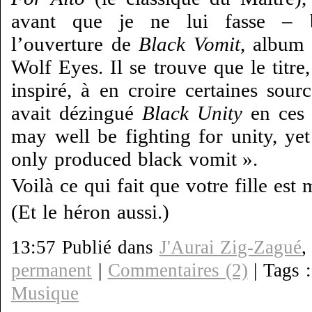
avant que je ne lui fasse – b
l’ouverture de
Black Vomit
, album 
Wolf Eyes. Il se trouve que le titre
inspiré, à en croire certaines sour
avait dézingué
Black
Unity
en ces 
may well be fighting for unity, yet
only produced black vomit ».
Voilà ce qui fait que votre fille est 
(Et le héron aussi.)
13:57 Publié dans
J'Aurai Zig-Zagué
permanent
|
Commentaires (2)
| Tags 
Musique