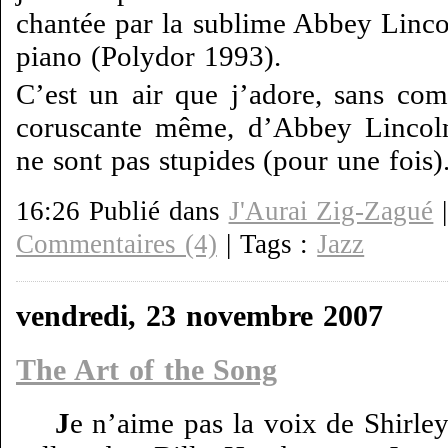
chantée par la sublime Abbey Linc
piano (Polydor 1993).
C’est un air que j’adore, sans com
coruscante même, d’Abbey Lincoln
ne sont pas stupides (pour une fois)
16:26 Publié dans
J'Aurai Zig-Zagué
Commentaires (4)
| Tags :
Jazz
vendredi, 23 novembre 2007
The Art of the Song
J
e n’aime pas la voix de Shirle