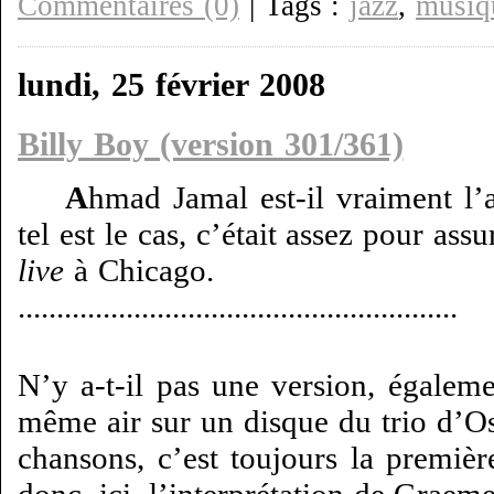
Commentaires (0)
| Tags :
jazz
,
musiq
lundi, 25 février 2008
Billy Boy (version 301/361)
A
hmad Jamal est-il vraiment l
tel est le cas, c’était assez pour as
live
à Chicago.
.........................................................
N’y a-t-il pas une version, égaleme
même air sur un disque du trio d’Os
chansons, c’est toujours la premièr