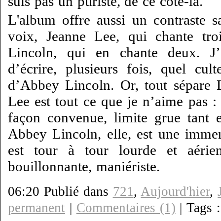
suis pas un puriste, de ce côté-là.
L'album offre aussi un contraste sa
voix, Jeanne Lee, qui chante tro
Lincoln, qui en chante deux. J’
d’écrire, plusieurs fois, quel cu
d’Abbey Lincoln. Or, tout sépare 
Lee est tout ce que je n’aime pas 
façon convenue, limite grue tant el
Abbey Lincoln, elle, est une imme
est tour à tour lourde et aérien
bouillonnante, maniériste.
06:20 Publié dans
721
,
Aujourd'hier
,
permanent
|
Commentaires (1)
| Tags 