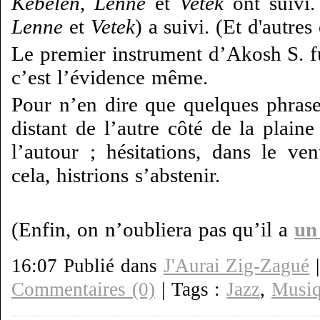
Kebelen
,
Lenne
et
Vetek
ont suivi.
Lenne
et
Vetek
) a suivi. (Et d'autres
Le premier instrument d’Akosh S. fu
c’est l’évidence même.
Pour n’en dire que quelques phrases
distant de l’autre côté de la plain
l’autour ; hésitations, dans le ve
cela, histrions s’abstenir.
(Enfin, on n’oubliera pas qu’il a
un
16:07 Publié dans
J'Aurai Zig-Zagué
Commentaires (0)
| Tags :
Jazz
,
Musi