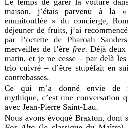
Le temps de garer la voiture dans
maison, j’étais parvenu à la «
emmitouflée » du concierge, Ro
déjeuner de fruits, j’ai recommenc
par l’octette de Pharoah Sander
merveilles de l’ère
free
. Déjà deux 
matin, et je ne cesse – par delà le
trio cuivré – d’être stupéfait en s
contrebasses.
Ce qui m’a donné envie de r
mythique, c’est une conversation q
avec Jean-Pierre Saint-Lau.
Nous avons évoqué Braxton, dont so
For Alto
(le classique du Maître),