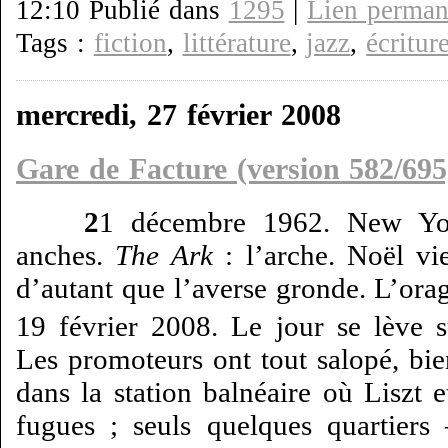
12:10 Publié dans
1295
|
Lien perman
Tags :
fiction
,
littérature
,
jazz
,
écritur
mercredi, 27 février 2008
Gare de Facture (version 582/695
2
1 décembre 1962. New Yor
anches.
The Ark
: l’arche. Noël vi
d’autant que l’averse gronde. L’ora
19 février 2008. Le jour se lève 
Les promoteurs ont tout salopé, bie
dans la station balnéaire où Liszt 
fugues ; seuls quelques quartiers