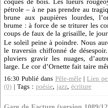
coques de bois. Les lueurs rougeo
pétrole – à ne pas prendre au tragi
brune aux paupières lourdes, l’o
brume : à force de se triturer les co
coups de faux de la grisaille, le jour
Le soleil peine à poindre. Nous aur
le traversin chiffonné de désespoir
pluviers gravir les nuages, d’aut
large. Le cor d’Ornette fait taire m
16:30 Publié dans
Pêle-mêle
|
Lien p
(0)
| Tags :
poésie
,
jazz
,
écriture
Gare de Facture (version 1089/12