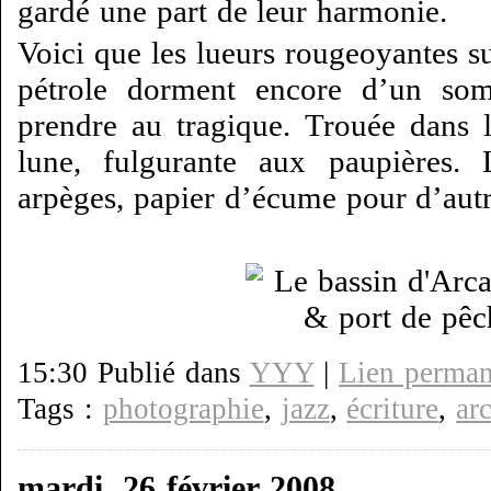
gardé une part de leur harmonie.
Voici que les lueurs rougeoyantes s
pétrole dorment encore d’un som
prendre au tragique. Trouée dans 
lune, fulgurante aux paupières. 
arpèges, papier d’écume pour d’autr
15:30 Publié dans
YYY
|
Lien perman
Tags :
photographie
,
jazz
,
écriture
,
ar
mardi, 26 février 2008