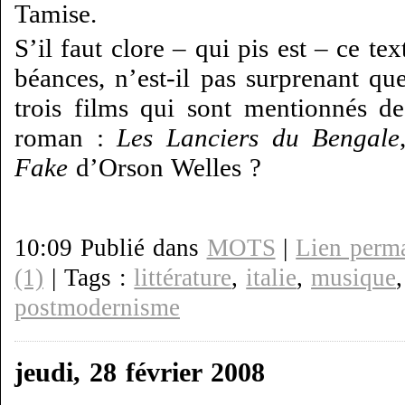
Tamise.
S’il faut clore – qui pis est – ce te
béances, n’est-il pas surprenant qu
trois films qui sont mentionnés d
roman :
Les Lanciers du Bengale
Fake
d’Orson Welles ?
10:09 Publié dans
MOTS
|
Lien perm
(1)
| Tags :
littérature
,
italie
,
musique
postmodernisme
jeudi, 28 février 2008