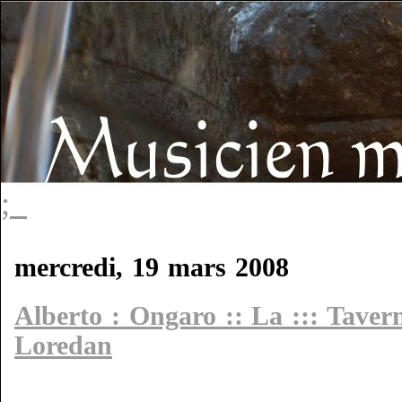
;_
mercredi, 19 mars 2008
Alberto : Ongaro :: La ::: Tavern
Loredan