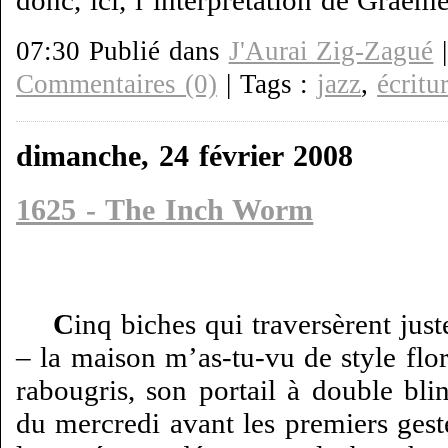
donc, ici, l’interprétation de Graem
07:30 Publié dans
J'Aurai Zig-Zagué
Commentaires (0)
| Tags :
jazz
,
écritu
dimanche, 24 février 2008
1625 - The Inch Worm
C
inq biches qui traversèrent jus
– la maison m’as-tu-vu de style flor
rabougris, son portail à double bli
du mercredi avant les premiers geste