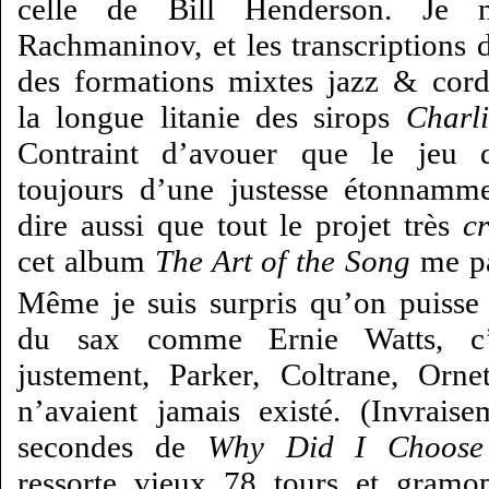
celle de Bill Henderson. Je 
Rachmaninov, et les transcriptions
des formations mixtes jazz & cor
la longue litanie des sirops
Charl
Contraint d’avouer que le jeu 
toujours d’une justesse étonnamm
dire aussi que tout le projet très
c
cet album
The Art of the Song
me pa
Même je suis surpris qu’on puisse
du sax comme Ernie Watts, c’e
justement, Parker, Coltrane, Orn
n’avaient jamais existé. (Invraise
secondes de
Why Did I Choose
ressorte vieux 78 tours et gramo