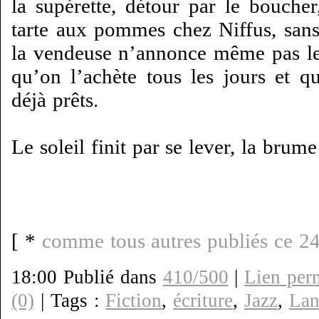
la supérette, détour par le boucher
tarte aux pommes chez Niffus, sans
la vendeuse n’annonce même pas le 
qu’on l’achète tous les jours et q
déjà prêts.
Le soleil finit par se lever, la brum
[ *
comme tous autres publiés ce 24
18:00 Publié dans
410/500
|
Lien per
(0)
| Tags :
Fiction
,
écriture
,
Jazz
,
Lan