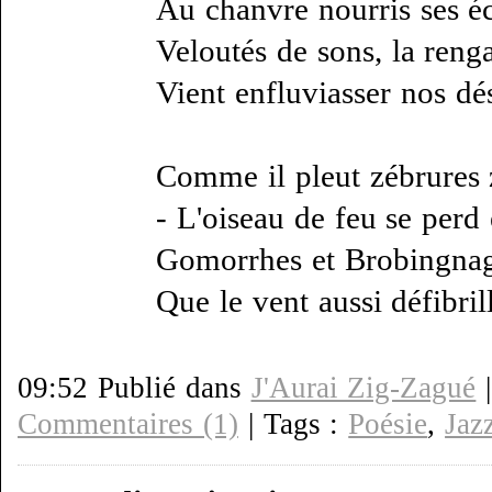
Au chanvre nourris ses éc
Veloutés de sons, la reng
Vient enfluviasser nos dés
Comme il pleut zébrures 
- L'oiseau de feu se perd e
Gomorrhes et Brobingna
Que le vent aussi défibril
09:52 Publié dans
J'Aurai Zig-Zagué
Commentaires (1)
| Tags :
Poésie
,
Jaz